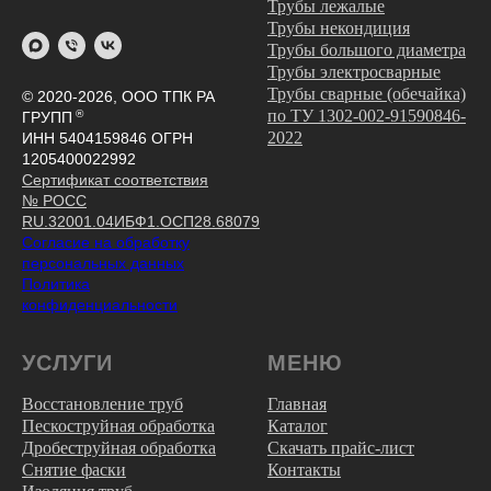
Трубы лежалые
Трубы некондиция
Трубы большого диаметра
Трубы электросварные
Трубы сварные (обечайка)
© 2020-2026, ООО ТПК РА
по ТУ 1302-002-91590846-
®
ГРУПП
2022
ИНН 5404159846 ОГРН
1205400022992
Сертификат соответствия
№ РОСС
RU.32001.04ИБФ1.ОСП28.68079
Согласие на обработку
персональных данных
Политика
конфиденциальности
УСЛУГИ
МЕНЮ
Восстановление труб
Главная
Пескоструйная обработка
Каталог
Дробеструйная обработка
Скачать прайс-лист
Снятие фаски
Контакты