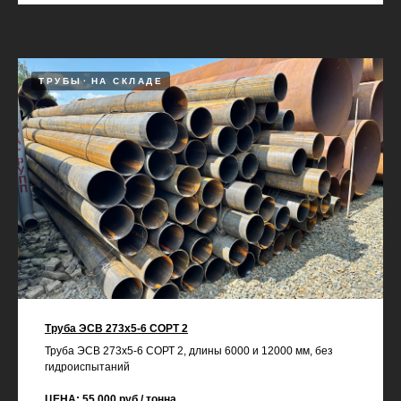
ТРУБЫ
НА СКЛАДЕ
Труба ЭСВ 273х5-6 СОРТ 2
Труба ЭСВ 273х5-6 СОРТ 2, длины 6000 и 12000 мм, без
гидроиспытаний
ЦЕНА: 55 000 руб./ тонна